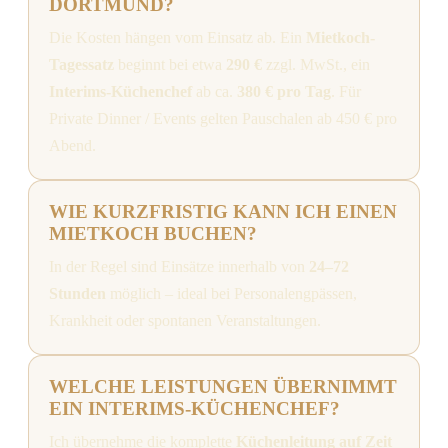
DORTMUND?
Die Kosten hängen vom Einsatz ab. Ein
Mietkoch-
Tagessatz
beginnt bei etwa
290 €
zzgl. MwSt., ein
Interims-Küchenchef
ab ca.
380 € pro Tag
. Für
Private Dinner / Events gelten Pauschalen ab 450 € pro
Abend.
WIE KURZFRISTIG KANN ICH EINEN
MIETKOCH BUCHEN?
In der Regel sind Einsätze innerhalb von
24–72
Stunden
möglich – ideal bei Personalengpässen,
Krankheit oder spontanen Veranstaltungen.
WELCHE LEISTUNGEN ÜBERNIMMT
EIN INTERIMS-KÜCHENCHEF?
Ich übernehme die komplette
Küchenleitung auf Zeit