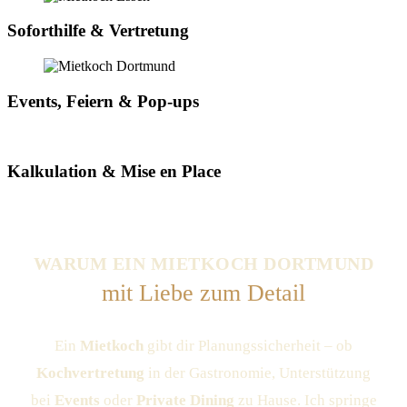
Soforthilfe & Vertretung
Events, Feiern & Pop-ups
Kalkulation & Mise en Place
WARUM EIN MIETKOCH DORTMUND
mit Liebe zum Detail
Ein
Mietkoch
gibt dir Planungssicherheit – ob
Kochvertretung
in der Gastronomie, Unterstützung
bei
Events
oder
Private Dining
zu Hause. Ich springe