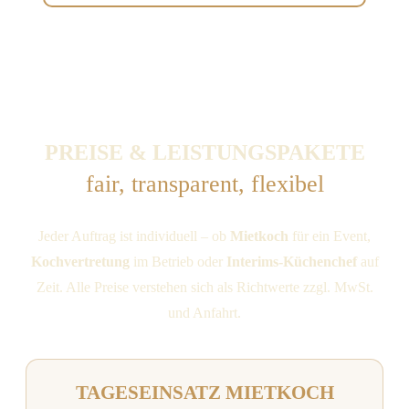
PREISE & LEISTUNGSPAKETE
fair, transparent, flexibel
Jeder Auftrag ist individuell – ob
Mietkoch
für ein Event,
Kochvertretung
im Betrieb oder
Interims-Küchenchef
auf
Zeit. Alle Preise verstehen sich als Richtwerte zzgl. MwSt.
und Anfahrt.
TAGES­EINSATZ MIETKOCH