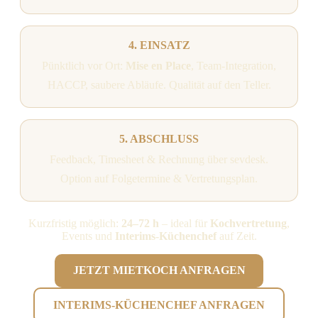
4. EINSATZ
Pünktlich vor Ort:
Mise en Place
, Team-Integration,
HACCP, saubere Abläufe. Qualität auf den Teller.
5. ABSCHLUSS
Feedback, Timesheet & Rechnung über sevdesk.
Option auf Folgetermine & Vertretungsplan.
Kurzfristig möglich:
24–72 h
– ideal für
Kochvertretung
,
Events und
Interims-Küchenchef
auf Zeit.
JETZT MIETKOCH ANFRAGEN
INTERIMS-KÜCHENCHEF ANFRAGEN