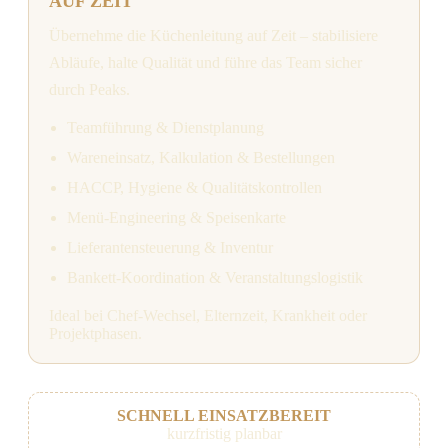
AUF ZEIT
Übernehme die Küchenleitung auf Zeit – stabilisiere
Abläufe, halte Qualität und führe das Team sicher
durch Peaks.
Teamführung & Dienstplanung
Wareneinsatz, Kalkulation & Bestellungen
HACCP, Hygiene & Qualitätskontrollen
Menü-Engineering & Speisenkarte
Lieferantensteuerung & Inventur
Bankett-Koordination & Veranstaltungslogistik
Ideal bei Chef-Wechsel, Elternzeit, Krankheit oder
Projektphasen.
SCHNELL EINSATZBEREIT
kurzfristig planbar