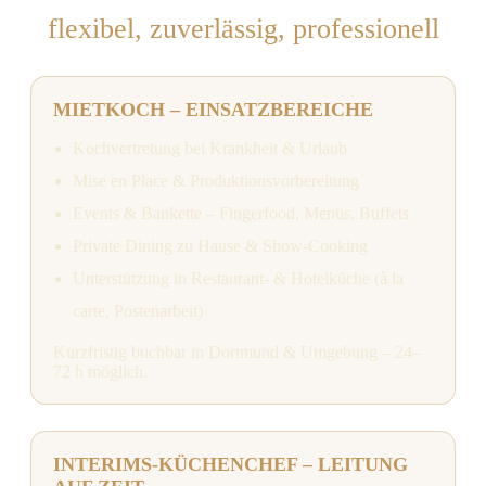
flexibel, zuverlässig, professionell
MIETKOCH – EINSATZBEREICHE
Kochvertretung bei Krankheit & Urlaub
Mise en Place & Produktionsvorbereitung
Events & Bankette – Fingerfood, Menüs, Buffets
Private Dining zu Hause & Show-Cooking
Unterstützung in Restaurant- & Hotelküche (à la
carte, Postenarbeit)
Kurzfristig buchbar in Dortmund & Umgebung – 24–
72 h möglich.
INTERIMS-KÜCHENCHEF – LEITUNG