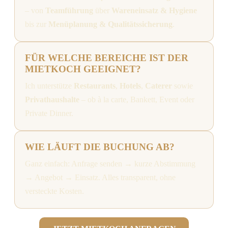
– von
Teamführung
über
Wareneinsatz & Hygiene
bis zur
Menüplanung & Qualitätssicherung
.
FÜR WELCHE BEREICHE IST DER
MIETKOCH GEEIGNET?
Ich unterstütze
Restaurants
,
Hotels
,
Caterer
sowie
Privathaushalte
– ob à la carte, Bankett, Event oder
Private Dinner.
WIE LÄUFT DIE BUCHUNG AB?
Ganz einfach: Anfrage senden → kurze Abstimmung
→ Angebot → Einsatz. Alles transparent, ohne
versteckte Kosten.