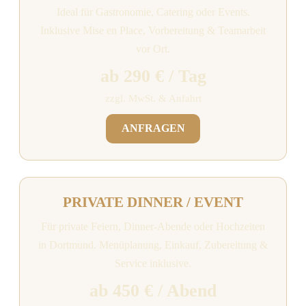
Ideal für Gastronomie, Catering oder Events.
Inklusive Mise en Place, Vorbereitung & Teamarbeit
vor Ort.
ab 290 € / Tag
zzgl. MwSt. & Anfahrt
ANFRAGEN
PRIVATE DINNER / EVENT
Für private Feiern, Dinner-Abende oder Hochzeiten
in Dortmund. Menüplanung, Einkauf, Zubereitung &
Service inklusive.
ab 450 € / Abend