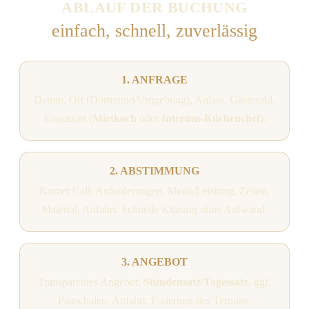
ABLAUF DER BUCHUNG
einfach, schnell, zuverlässig
1. ANFRAGE
Datum, Ort (Dortmund/Umgebung), Anlass, Gästezahl,
Einsatzart (
Mietkoch
oder
Interims-Küchenchef
).
2. ABSTIMMUNG
Kurzer Call: Anforderungen, Menü/Leistung, Zeiten,
Material, Anfahrt. Schnelle Klärung ohne Aufwand.
3. ANGEBOT
Transparentes Angebot:
Stundensatz/Tagessatz
, ggf.
Pauschalen, Anfahrt. Fixierung des Termins.