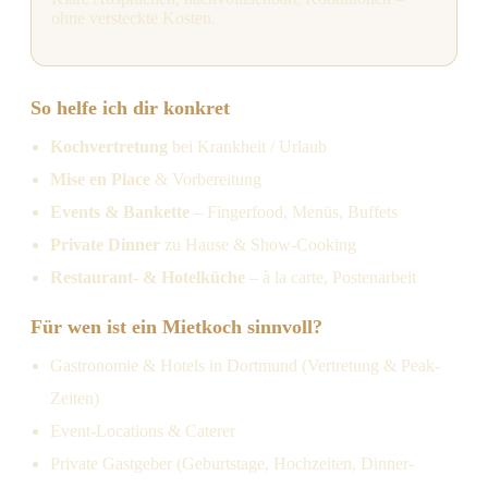
ohne versteckte Kosten.
So helfe ich dir konkret
Kochvertretung
bei Krankheit / Urlaub
Mise en Place
& Vorbereitung
Events & Bankette
– Fingerfood, Menüs, Buffets
Private Dinner
zu Hause & Show-Cooking
Restaurant- & Hotelküche
– à la carte, Postenarbeit
Für wen ist ein Mietkoch sinnvoll?
Gastronomie & Hotels in Dortmund (Vertretung & Peak-
Zeiten)
Event-Locations & Caterer
Private Gastgeber (Geburtstage, Hochzeiten, Dinner-