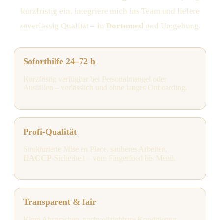
kurzfristig ein, integriere mich ins Team und liefere
zuverlässig Qualität – in
Dortmund
und Umgebung.
Soforthilfe 24–72 h
Kurzfristig verfügbar bei Personalmangel oder
Ausfällen – verlässlich und ohne langes Onboarding.
Profi-Qualität
Strukturierte Mise en Place, sauberes Arbeiten,
HACCP
-Sicherheit – vom Fingerfood bis Menü.
Transparent & fair
Klare Absprachen, nachvollziehbare Konditionen –