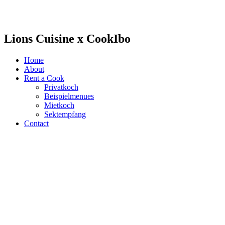
Lions Cuisine x CookIbo
Home
About
Rent a Cook
Privatkoch
Beispielmenues
Mietkoch
Sektempfang
Contact