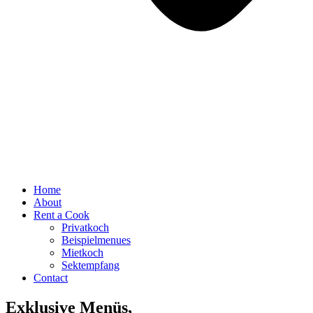
Home
About
Rent a Cook
Privatkoch
Beispielmenues
Mietkoch
Sektempfang
Contact
Exklusive Menüs,