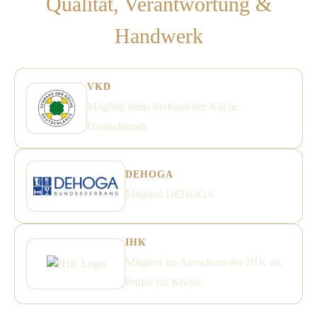
Qualität, Verantwortung &
Handwerk
VKD
Mitglied beim Verband der Köche
Deutschlands
DEHOGA
Mitglied DEHOGA
IHK
Mitglied im Ausschuss der IHK als
Prüfer für Köche