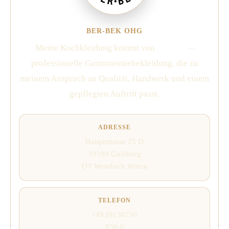
BER-BEK OHG
Meine Kochkleidung kommt von
Ber-Bek
–
professionelle Gastronomiebekleidung, die zu
meinem Anspruch an Qualität, Handwerk und einem
gepflegten Auftritt passt.
ADRESSE
Hauptstrasse 25 D
19399 Goldberg
OT Wendisch Waren
TELEFON
+49 (0) 38736
830-0